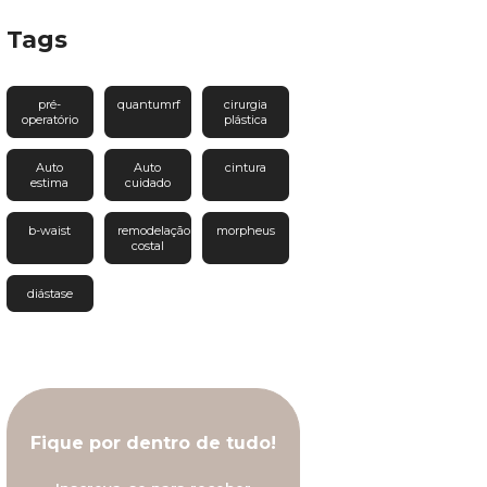
Tags
pré-
quantumrf
cirurgia
operatório
plástica
Auto
Auto
cintura
estima
cuidado
b-waist
remodelação
morpheus
costal
diástase
Fique por dentro de tudo!