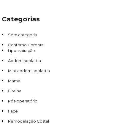
Categorias
Sem categoria
Contorno Corporal
Lipoaspiração
Abdominoplastia
Mini-abdominoplastia
Mama
Orelha
Pós-operatório
Face
Remodelação Costal