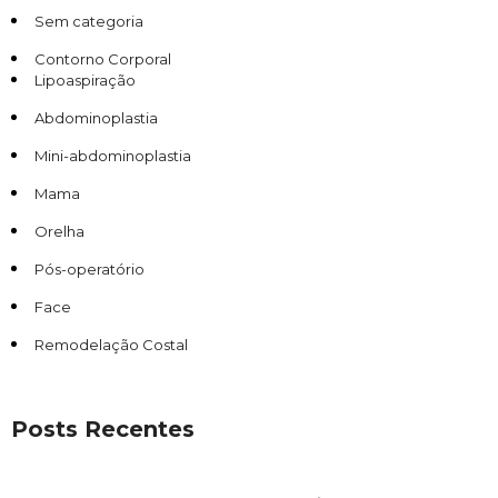
Sem categoria
Contorno Corporal
Lipoaspiração
Abdominoplastia
Mini-abdominoplastia
Mama
Orelha
Pós-operatório
Face
Remodelação Costal
Posts Recentes