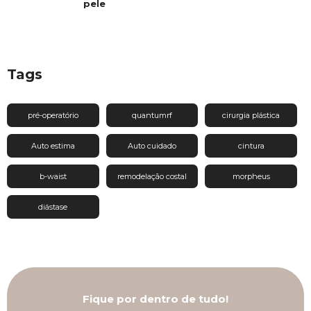
pele
Tags
pré-operatório
quantumrf
cirurgia plástica
Auto estima
Auto cuidado
cintura
b-waist
remodelação costal
morpheus
diástase
Fique por dentro de tudo!